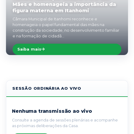
Mães e homenageia a importância da
figura materna em Itanhomi
Câmara Municipal de Itanhomi reconhece e
homenageia o papel fundamental das mães na
construção da sociedade, no desenvolvimento familiar
e na formação de cidadã...
Saiba mais
SESSÃO ORDINÁRIA AO VIVO
Nenhuma transmissão ao vivo
Consulte a agenda de sessões plenárias e acompanhe
as próximas deliberações da Casa.