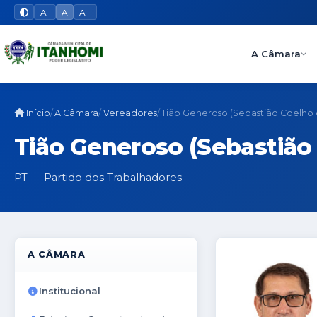
A-
A
A+
A Câmara
Início
A Câmara
Vereadores
Tião Generoso (Sebastião Coelho 
Tião Generoso (Sebastião
PT — Partido dos Trabalhadores
A CÂMARA
Institucional