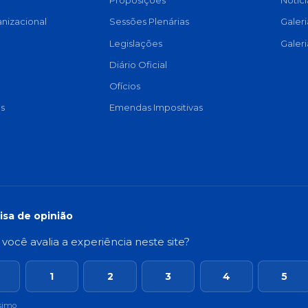
Proposições
Notíci
anizacional
Sessões Plenárias
Galer
a
Legislações
Galer
Diário Oficial
Ofícios
s
Emendas Impositivas
isa de opinião
ocê avalia a experiência neste site?
1
2
3
4
5
simo