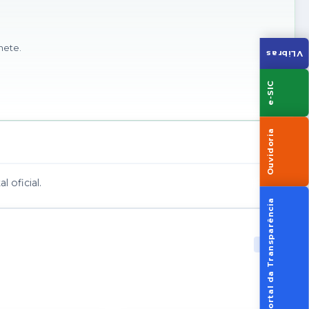
nete.
VLibras
e-SIC
Ouvidoria
 oficial.
Portal da Transparência
47