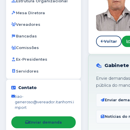
Estrutura Organizacional
Mesa Diretora
Vereadores
Bancadas
Voltar
Comissões
Ex-Presidentes
Gabinete 
Servidores
Envie demandas 
pública do mand
Contato
tiao-
Enviar dem
generoso@vereador.itanhomi.i
mport
Notícias do
Enviar demanda