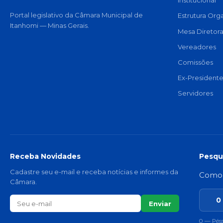
Institucional
Portal legislativo da Câmara Municipal de
Estrutura Org
Itanhomi — Minas Gerais.
Mesa Diretor
Vereadores
Comissões
Ex-Presidente
Servidores
Receba Novidades
Pesqu
Cadastre seu e-mail e receba notícias e informes da
Como v
Câmara.
0
Enviar
0 — Pés