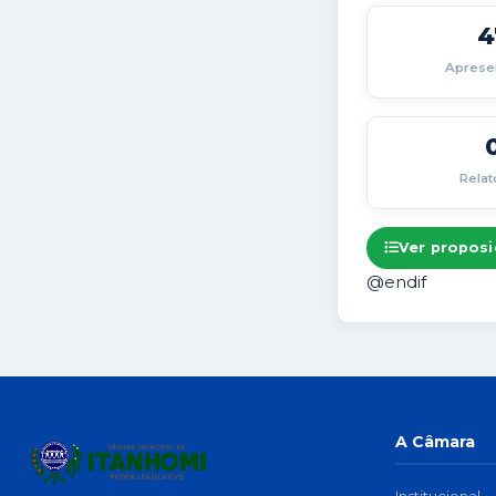
4
Aprese
Relat
Ver propos
@endif
A Câmara