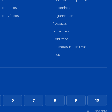
as
Portal da Transparência
ia de Fotos
Empenhos
ia de Vídeos
Pagamentos
Receitas
Licitações
Contratos
Emendas Impositivas
e-SIC
6
7
8
9
10
10 — Excelente