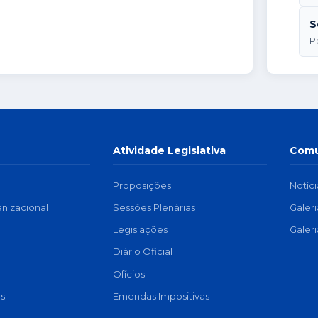
S
P
Atividade Legislativa
Comu
Proposições
Notíci
anizacional
Sessões Plenárias
Galer
a
Legislações
Galer
Diário Oficial
Ofícios
s
Emendas Impositivas