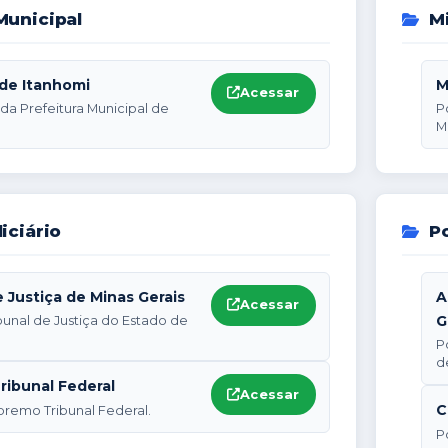
unicipal
Mi
 de Itanhomi
M
Acessar
l da Prefeitura Municipal de
P
M
iciário
Po
e Justiça de Minas Gerais
A
Acessar
G
ibunal de Justiça do Estado de
P
d
ibunal Federal
Acessar
C
premo Tribunal Federal.
P