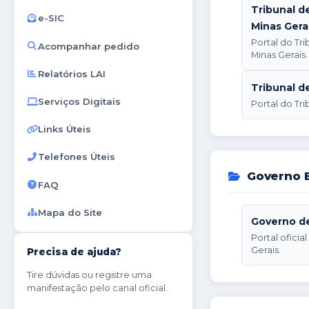
Tribunal d
e-SIC
Minas Gera
Portal do Tr
Acompanhar pedido
Minas Gerais.
Relatórios LAI
Tribunal d
Serviços Digitais
Portal do Tr
Links Úteis
Telefones Úteis
Governo E
FAQ
Mapa do Site
Governo de
Portal ofici
Gerais.
Precisa de ajuda?
Tire dúvidas ou registre uma
manifestação pelo canal oficial.