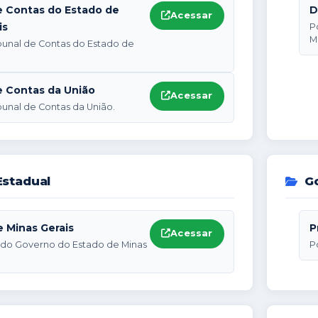
e Contas do Estado de
D
Acessar
is
P
M
ibunal de Contas do Estado de
e Contas da União
Acessar
ibunal de Contas da União.
stadual
Go
 Minas Gerais
P
Acessar
al do Governo do Estado de Minas
P