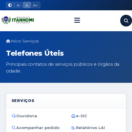
A-
A
A+
Início
Serviços
Telefones Úteis
Principais contatos de serviços públicos e órgãos da
cidade.
SERVIÇOS
Ouvidoria
e-SIC
Acompanhar pedido
Relatórios LAI