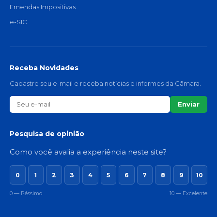
Emendas Impositivas
e-SIC
Receba Novidades
Cadastre seu e-mail e receba notícias e informes da Câmara.
Enviar
Pesquisa de opinião
Como você avalia a experiência neste site?
0
1
2
3
4
5
6
7
8
9
10
0 — Péssimo
10 — Excelente