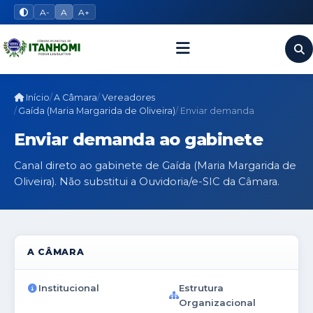
A-
A
A+
Início
A Câmara
Vereadores
Gaída (Maria Margarida de Oliveira)
Enviar demanda
Enviar demanda ao gabinete
Canal direto ao gabinete de Gaída (Maria Margarida de
Oliveira). Não substitui a Ouvidoria/e-SIC da Câmara.
A CÂMARA
Institucional
Estrutura
Organizacional