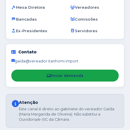
Mesa Diretora
Vereadores
Bancadas
Comissões
Ex-Presidentes
Servidores
Contato
gaida@vereador.itanhomi.import
Enviar demanda
Atenção
Este canal é direto ao gabinete do vereador Gaída
(Maria Margarida de Oliveira). Não substitui a
Ouvidoria/e-SIC
da Câmara.