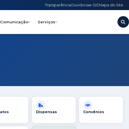
Transparência
Ouvidoria
e-SIC
Mapa do Site
Comunicação
Serviços
atos
Dispensas
Convênios