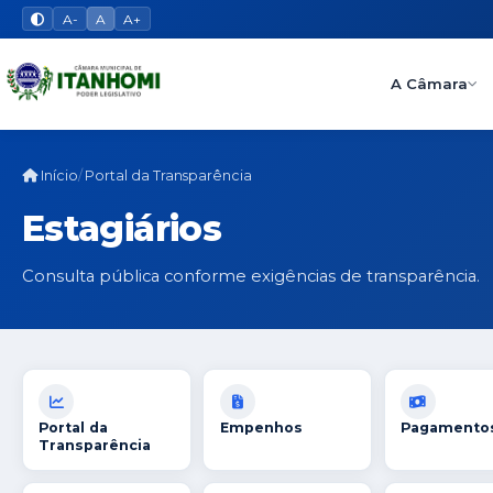
A-
A
A+
A Câmara
Início
Portal da Transparência
Estagiários
Consulta pública conforme exigências de transparência.
Portal da
Empenhos
Pagamento
Transparência