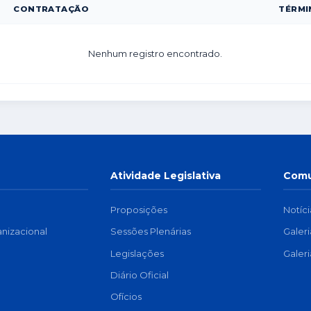
CONTRATAÇÃO
TÉRMI
Nenhum registro encontrado.
Atividade Legislativa
Comu
Proposições
Notíci
anizacional
Sessões Plenárias
Galer
a
Legislações
Galer
Diário Oficial
Ofícios