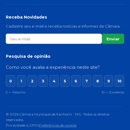
Receba Novidades
Cadastre seu e-mail e receba notícias e informes da Câmara.
Enviar
Pesquisa de opinião
Como você avalia a experiência neste site?
0
1
2
3
4
5
6
7
8
9
10
0 — Péssimo
10 — Excelente
© 2026 Câmara Municipal de Itanhomi - MG. Todos os direitos
reservados.
Privacidade (LGPD)
Preferências de cookies