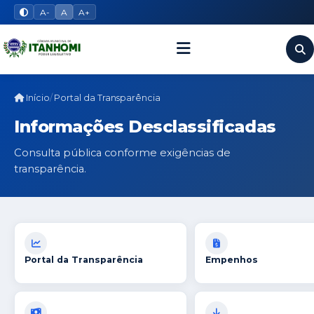
A-
A
A+
Início
Portal da Transparência
Informações Desclassificadas
Consulta pública conforme exigências de
transparência.
Portal da Transparência
Empenhos