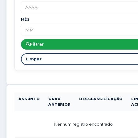
MÊS
Filtrar
Limpar
ASSUNTO
GRAU
DESCLASSIFICAÇÃO
LI
ANTERIOR
AC
Nenhum registro encontrado.