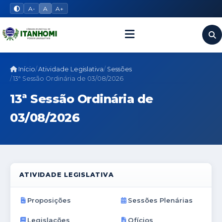
A-
A
A+
Início
Atividade Legislativa
Sessões
13ª Sessão Ordinária de 03/08/2026
13ª Sessão Ordinária de
03/08/2026
ATIVIDADE LEGISLATIVA
Proposições
Sessões Plenárias
Legislações
Ofícios