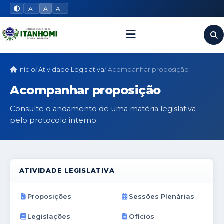
A-
A
A+
Início
Atividade Legislativa
Acompanhar proposição
Acompanhar proposição
Consulte o andamento de uma matéria legislativa
pelo protocolo interno.
ATIVIDADE LEGISLATIVA
Proposições
Sessões Plenárias
Legislações
Ofícios