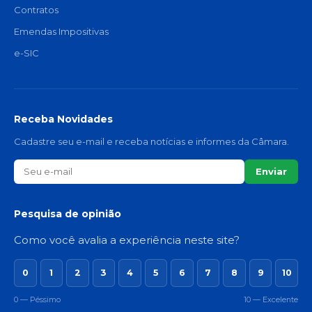
Contratos
Emendas Impositivas
e-SIC
Receba Novidades
Cadastre seu e-mail e receba notícias e informes da Câmara.
Enviar
Pesquisa de opinião
Como você avalia a experiência neste site?
0
1
2
3
4
5
6
7
8
9
10
0 — Péssimo
10 — Excelente