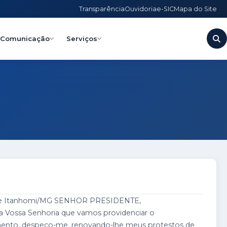
Transparência
Ouvidoria
e-SIC
Mapa do Site
Comunicação
Serviços
l de Itanhomi/MG SENHOR PRESIDENTE,
a Vossa Senhoria que vamos providenciar o
mento, despeço-me, renovando-lhe meus protestos de