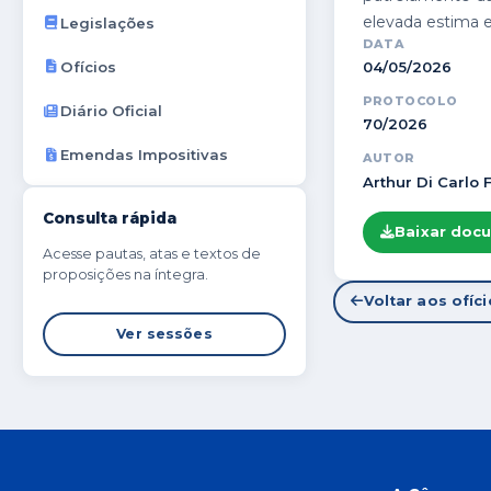
elevada estima e
Legislações
DATA
Ofícios
04/05/2026
PROTOCOLO
Diário Oficial
70/2026
Emendas Impositivas
AUTOR
Arthur Di Carlo F
Consulta rápida
Baixar doc
Acesse pautas, atas e textos de
proposições na íntegra.
Voltar aos ofíc
Ver sessões