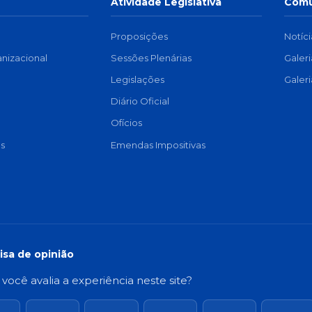
Atividade Legislativa
Comu
Proposições
Notíci
anizacional
Sessões Plenárias
Galer
a
Legislações
Galer
Diário Oficial
Ofícios
s
Emendas Impositivas
isa de opinião
ocê avalia a experiência neste site?