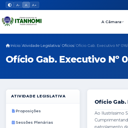
A-
A
A+
A Câmara
Início
Atividade Legislativa
Ofícios
Ofício Gab. Executivo Nº 016
Ofício Gab. Executivo Nº 
ATIVIDADE LEGISLATIVA
Ofício Gab.
Proposições
Ao Ilustríssim
Cumprimentando-
Sessões Plenárias
patrolamento da