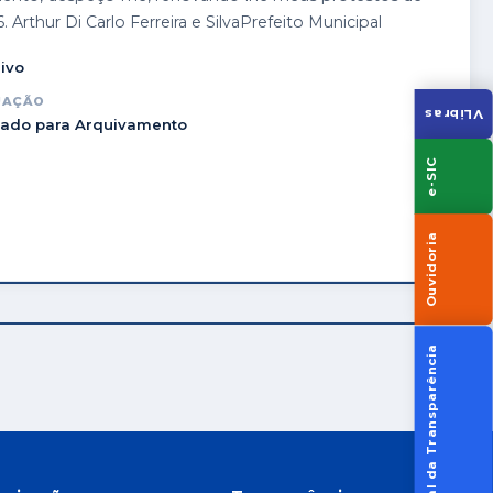
rthur Di Carlo Ferreira e SilvaPrefeito Municipal
ivo
UAÇÃO
VLibras
ado para Arquivamento
e-SIC
Ouvidoria
Portal da Transparência