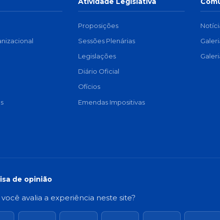
Atividade Legislativa
Comu
Proposições
Notíci
anizacional
Sessões Plenárias
Galer
a
Legislações
Galer
Diário Oficial
Ofícios
s
Emendas Impositivas
isa de opinião
ocê avalia a experiência neste site?