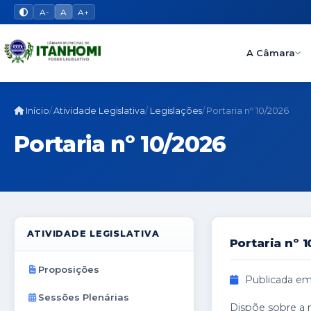
A-
A
A+
A Câmara
Início
Atividade Legislativa
Legislações
Portaria nº 10/2026
Portaria nº 10/2026
ATIVIDADE LEGISLATIVA
Portaria nº 
Proposições
Publicada em
Sessões Plenárias
Dispõe sobre a 