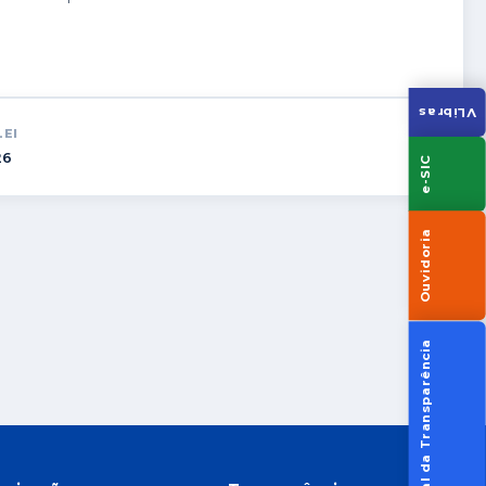
VLibras
LEI
26
e-SIC
Ouvidoria
Portal da Transparência