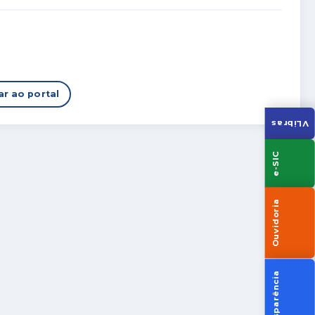
ar ao portal
VLibras
e-SIC
Ouvidoria