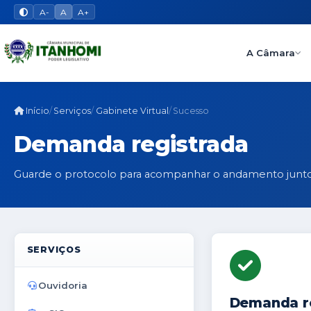
A-
A
A+
A Câmara
Início
Serviços
Gabinete Virtual
Sucesso
Demanda registrada
Guarde o protocolo para acompanhar o andamento junto
SERVIÇOS
Ouvidoria
Demanda r