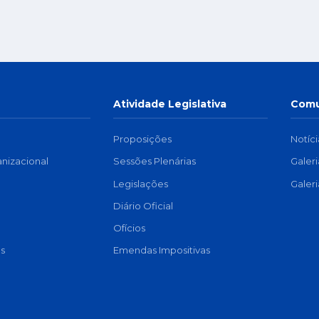
Atividade Legislativa
Comu
Proposições
Notíci
anizacional
Sessões Plenárias
Galer
a
Legislações
Galer
Diário Oficial
Ofícios
s
Emendas Impositivas